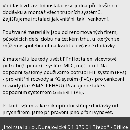
V oblasti zdravotní instalace se jedná především o
dodávku a montáž všech trubních systémů.
Zajišťujeme instalaci jak vnitřní, tak i venkovní.
Používané materiály jsou od renomovaných firem,
působících delší dobu na českém trhu, u kterých se
můžeme spolehnout na kvalitu a včasné dodávky.
Z materiálů lze tedy uvést PPr Hostalen, vícevrstvé
potrubí (Uponor) - systém MLC, měď, ocel. Na
odpadní systémy používáme potrubí HT-systém (PPs)
- pro vnitřní rozvody a KG systém (PVC) - pro venkovní
rozvody (fa OSMA, REHAU). Pracujeme také s
odpadním systémem GEBERIT (PE).
Pokud ovšem zákazník upřednostňuje dodávky od
jiných firem, jsme připraveni jeho přání vyhovět.
Jihoinstal s.r.o., Dunajovická 94, 379 01 Třeboň - Břilice