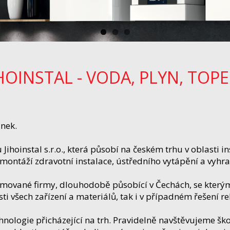
IHOINSTAL - VODA, PLYN, TOPE
ánek.
ihoinstal s.r.o., která působí na českém trhu v oblasti in
montáží zdravotní instalace, ústředního vytápění a vyhra
mované firmy, dlouhodobě působící v Čechách, se kterými
ti všech zařízení a materiálů, tak i v případném řešení r
nologie přicházející na trh. Pravidelně navštěvujeme ško